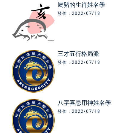
屬豬的生肖姓名學
發佈：2022/07/18
三才五行格局派
發佈：2022/07/18
八字喜忌用神姓名學
發佈：2022/07/18