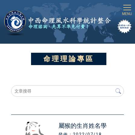
命理理論專區
屬猴的生肖姓名學
發佈：2022/07/18