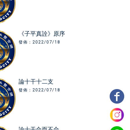
《子平真詮》原序
發佈：2022/07/18
論十干十二支
發佈：2022/07/18
論十干合而不合