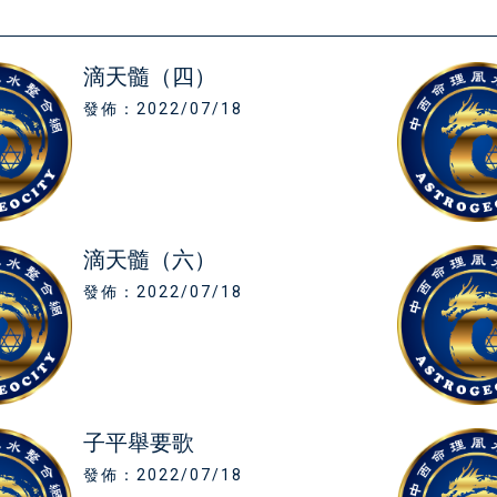
滴天髓（四）
發佈：2022/07/18
滴天髓（六）
發佈：2022/07/18
子平舉要歌
發佈：2022/07/18