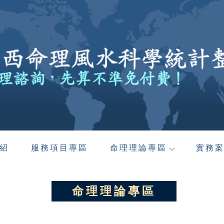
紹
服務項目專區
命理理論專區
實務
命理理論專區