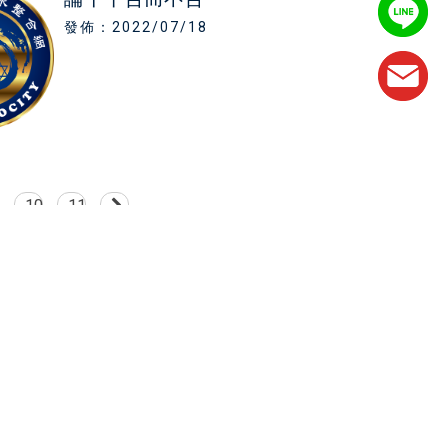
發佈：2022/07/18
10
11