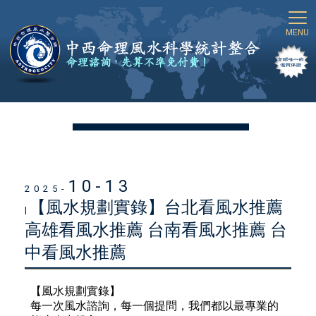
10-13
2025-
【風水規劃實錄】台北看風水推薦
|
高雄看風水推薦 台南看風水推薦 台
中看風水推薦
【風水規劃實錄】
每一次風水諮詢，每一個提問，我們都以最專業的